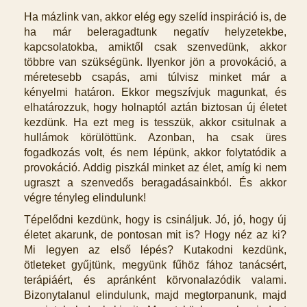
Ha mázlink van, akkor elég egy szelíd inspiráció is, de
ha már beleragadtunk negatív helyzetekbe,
kapcsolatokba, amiktől csak szenvedünk, akkor
többre van szükségünk. Ilyenkor jön a provokáció, a
méretesebb csapás, ami túlvisz minket már a
kényelmi határon. Ekkor megszívjuk magunkat, és
elhatározzuk, hogy holnaptól aztán biztosan új életet
kezdünk. Ha ezt meg is tesszük, akkor csitulnak a
hullámok körülöttünk. Azonban, ha csak üres
fogadkozás volt, és nem lépünk, akkor folytatódik a
provokáció. Addig piszkál minket az élet, amíg ki nem
ugraszt a szenvedős beragadásainkból. És akkor
végre tényleg elindulunk!
Tépelődni kezdünk, hogy is csináljuk. Jó, jó, hogy új
életet akarunk, de pontosan mit is? Hogy néz az ki?
Mi legyen az első lépés? Kutakodni kezdünk,
ötleteket gyűjtünk, megyünk fűhöz fához tanácsért,
terápiáért, és apránként körvonalazódik valami.
Bizonytalanul elindulunk, majd megtorpanunk, majd