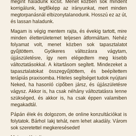
megint haladunk kicsit. Menet közben sok mindent
korrigálunk, legfőképp az irányunkat, mert minden
megtorpanásnál elbizonytalanodunk. Hosszú ez az út,
és lassan haladunk.
Magam is végig mentem rajta, és évekig tartott, mire
minden életterületemet teljesen átformáltam. Nehéz
folyamat volt, menet közben sok tapasztalatot
gyűjtöttem. Gyökeres változásra vágytam,
újjászületésre, így nem elégedtem meg kisebb
változtatásokkal. A kitartásom segített. Mindezeket a
tapasztalatokat összegyűjtöttem, és beépítettem
terápiás praxisomba. Hiteles segítséget tudok nyújtani
Neked, ha hasonló cipőben jársz, és újjászületésre
vágysz. Akkor is, ha csak néhány változtatásra lenne
szükséged, és akkor is, ha csak éppen valamiben
megakadtál.
Pápán élek és dolgozom, de online konzultációkat is
folytatok. Bárhol lakj tehát, nem lehet akadály. Várom
sok szeretettel megkeresésedet!