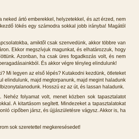
 neked ártó emberekkel, helyzetekkel, és azt érzed, nem
bb kezdő lökés egy számodra sokkal jobb irányba! Magától
kapcsolatokba, amiktől csak szenvedünk, akkor többre van
táron. Ekkor megszívjuk magunkat, és elhatározzuk, hogy
ülöttünk. Azonban, ha csak üres fogadkozás volt, és nem
 beragadásainkból. És akkor végre tényleg elindulunk!
 ki? Mi legyen az első lépés? Kutakodni kezdünk, ötleteket
anul elindulunk, majd megtorpanunk, majd megint haladunk
lbizonytalanodunk. Hosszú ez az út, és lassan haladunk.
m. Nehéz folyamat volt, menet közben sok tapasztalatot
kal. A kitartásom segített. Mindezeket a tapasztalatokat
nló cipőben jársz, és újjászületésre vágysz. Akkor is, ha
Várom sok szeretettel megkeresésedet!