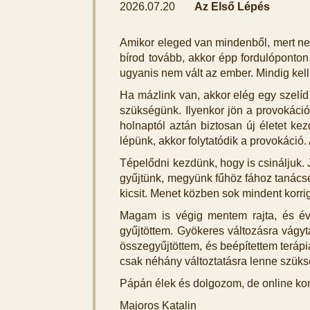
2026.07.20
Az Első Lépés
Amikor eleged van mindenből, mert nem
bírod tovább, akkor épp fordulóponton
ugyanis nem vált az ember. Mindig kel
Ha mázlink van, akkor elég egy szelíd
szükségünk. Ilyenkor jön a provokáci
holnaptól aztán biztosan új életet ke
lépünk, akkor folytatódik a provokáció
Tépelődni kezdünk, hogy is csináljuk. 
gyűjtünk, megyünk fűhöz fához tanácsé
kicsit. Menet közben sok mindent korr
Magam is végig mentem rajta, és évek
gyűjtöttem. Gyökeres változásra vágyt
összegyűjtöttem, és beépítettem terápi
csak néhány változtatásra lenne szüks
Pápán élek és dolgozom, de online konz
Majoros Katalin