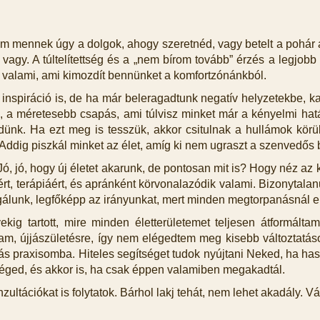
 mennek úgy a dolgok, ahogy szeretnéd, vagy betelt a pohár a
 vagy. A túltelítettség és a „nem bírom tovább” érzés a legjo
l valami, ami kimozdít bennünket a komfortzónánkból.
 inspiráció is, de ha már beleragadtunk negatív helyzetekbe, 
ó, a méretesebb csapás, ami túlvisz minket már a kényelmi ha
zdünk. Ha ezt meg is tesszük, akkor csitulnak a hullámok kör
. Addig piszkál minket az élet, amíg ki nem ugraszt a szenvedős
Jó, jó, hogy új életet akarunk, de pontosan mit is? Hogy néz az
rt, terápiáért, és apránként körvonalazódik valami. Bizonytal
igálunk, legfőképp az irányunkat, mert minden megtorpanásnál e
ig tartott, mire minden életterületemet teljesen átformálta
am, újjászületésre, így nem elégedtem meg kisebb változtatások
ás praxisomba. Hiteles segítséget tudok nyújtani Neked, ha haso
éged, és akkor is, ha csak éppen valamiben megakadtál.
ultációkat is folytatok. Bárhol lakj tehát, nem lehet akadály. 